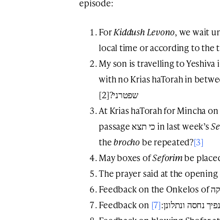
episode:
For
Kiddush Levono
, we wait u
local time or according to the 
My son is travelling to Yeshiva
with no Krias haTorah in between
שפטרני?[2]
At Krias haTorah for Mincha o
passage כי תצא in last week’s
Se
the
brocho
be repeated?
[3]
May boxes of
Seforim
be placed
The prayer said at the opening
[7]
Feedback on ך נחסה ונתלונן