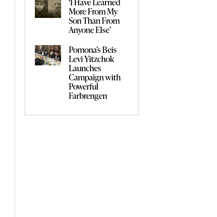
‘I Have Learned
More From My
Son Than From
Anyone Else’
Pomona’s Beis
Levi Yitzchok
Launches
Campaign with
Powerful
Farbrengen