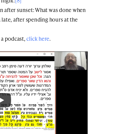
 night:
[8]
n after sunset: What was done when
 a podcast,
click here
.