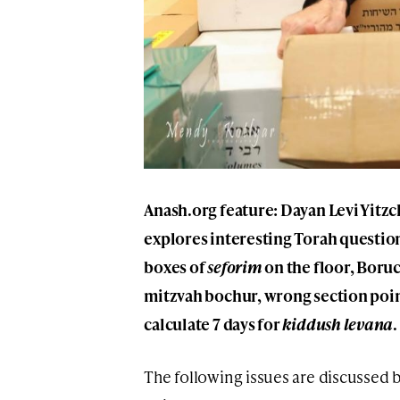
Anash.org feature: Dayan Levi Yitzc
explores interesting Torah questio
boxes of
seforim
on the floor, Boru
mitzvah bochur, wrong section poin
calculate 7 days for
kiddush levana
.
The following issues are discussed b