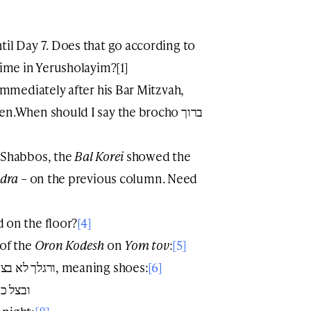
ntil Day 7. Does that go according to
time in Yerusholayim?[1]
 immediately after his Bar Mitzvah,
.When should I say the brocho ברוך
n Shabbos, the
Bal Korei
showed the
dra
– on the previous column. Need
 on the floor?
[4]
 of the
Oron Kodesh
on
Yom tov
:
[5]
Feedback on the Onkelos of ורגלך לא בצקה, meaning shoes:
[6]
ובצל כנפי: