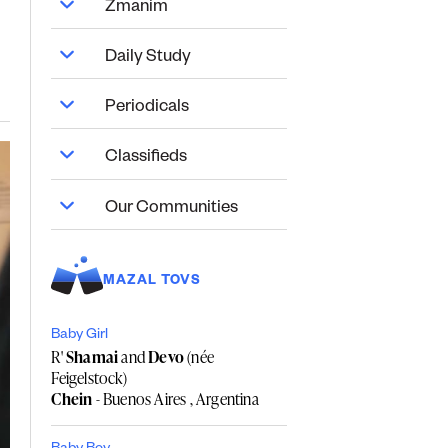
Zmanim
Daily Study
Periodicals
Classifieds
Our Communities
MAZAL TOVS
Baby Girl
R'
Shamai
and
Devo
(née
Feigelstock)
Chein
- Buenos Aires , Argentina