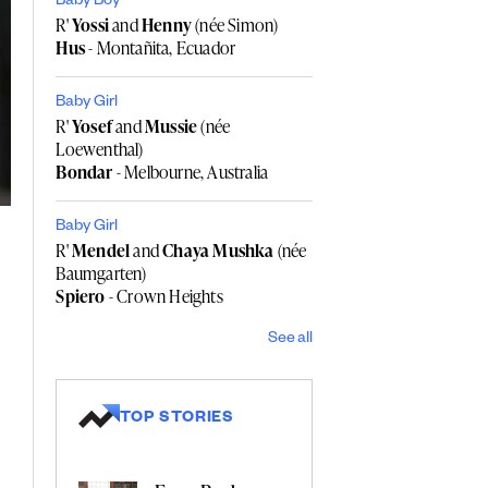
Baby Boy
R'
Yossi
and
Henny
(née Simon)
Hus
- Montañita, Ecuador
Baby Girl
R'
Yosef
and
Mussie
(née
Loewenthal)
Bondar
- Melbourne, Australia
Baby Girl
R'
Mendel
and
Chaya Mushka
(née
Baumgarten)
Spiero
- Crown Heights
See all
TOP STORIES