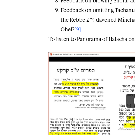
Feedback on blowing Shofar at
Feedback on omitting Tachanu
the Rebbe זי”ע davened Mincha late, after spending hours at the
Ohel?
[9]
To listen to Panorama of Halacha on