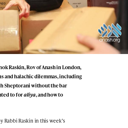
hok Raskin, Rov of Anash in London,
ns and halachic dilemmas, including
ch Sheptorani without the bar
ted to for
aliya
, and how to
y Rabbi Raskin in this week’s