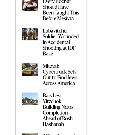
Every Bochur
Should Have
Been Taught This
Before Mesivta
Lubavitcher
Soldier Wounded
in Accidental
Shooting at IDF
Base
Mitzvah
Cybertruck Sets
Out to Find Jews
Across America
Bais Levi
Yitzchok
Building Nears
Completion
Ahead of Rosh
Hashanah