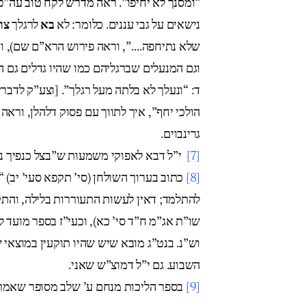
ומסנך לא יחיפו”. ראה מדרש לקח טוב עה”פ (
נישאים על גבי עננים. כלומר: לא
בא
לרגלך
צו
שלא נתיחפה….”, וראה פירוש הרא”ם שם), ו
וגם המנעלים שברגליהם כמו שהיו גדלים גם ה,
ד: “ונעלך לא בלתה מעל רגלך”. [וצע”ק לדבר
הולכי יחף”, איך לתווך עם פסוק דלהלן, וראה’
גרינבוים.
י”ל דבא לאפוקי משמעות ש”בצל כנפיך נח.
[7]
כתוב בערוך השולחן (סי’ תקפא סעי’ יב) “
[8]
להתלמד; דאין לעשות התעוררות בלילה, והתק
שו”ת אג”מ ח”ד סי’ כא), וכעי”ז בספר מועד לכ),
וש”נ. בנט”ג מובא שיש שהיו תוקעין במוצאי ש
השבוע. גם י”ל דמוצ”ש שאני.
בספר הליכות מנחם ע’ שלב מסופר שאמרו.
[9]