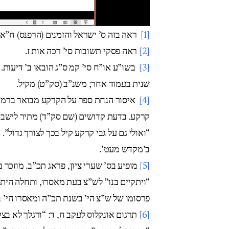
ראה בזה ס’ ישראל והזמנים (הרפנס) ח”א .
[1]
ראה פסקי תשובות סי’ רכה אות ז.
[2]
בשו”ע או”ח סי’ קמ ס”ג הובאו ב’ דיעות. 
[3]
שנית בעמוד אחר; משנ”ב (סק”ט) מקיל.
איסור הנחת ספר על הקרקע מבואר ברמ”א ,
[4]
קרקע. בדעת קדושים (שם סק”ד) מתיר לישב.
ואולי גם על גבי קרקע קיל בכך לצורך גדול”. 
ב’מקדש מעט’.
מופיע בס’ שערי ציון, פראג תכ”ב. מוזכר
[5]
ויתקיים בנו” לש”צ בעת מאסרו, ותחלה היתה’,
פרסומו של ש”צ הי’ בשנת תכ”ה ומאסרו הי’ .
תרגום אונקלוס לעקב ח, ד: “ורגלך לא ב –
[6]