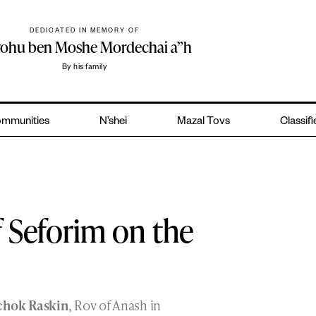
DEDICATED IN MEMORY OF
yohu ben Moshe Mordechai a”h
By his family
mmunities
N’shei
Mazal Tovs
Classif
f Seforim on the
zchok Raskin
, Rov of Anash in