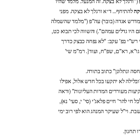
““ורגלך לא בצקה. זה המנעל. מלמד שהיו
קה
להתיחף… ד״א ורגלך לא בצקה. מפני
מדרש אגדה (בובר) עה”פ (“מלמד שהשמלה
ם היו גדלים עמהם”.) והשווה לכי תבוא כט
י רש”י בפ’ עקב: “לא נפחה כבצק כדרך
 גו”א, רא”ם, שפ”ח, ועוד[. רמ”מ שי
סה ונתלונן” כתוב בתורה
ובלילה לא יתקעו בכל חדש אלול, אפילו
יעות מעוררים המדות העליונות” (וראה
ל חי להר’ חיים פלאג’י (סי’ י, סעי’ נא
בת. וי”ל שעיקר המנהג הוא לפי רוב ימי
 תחנון