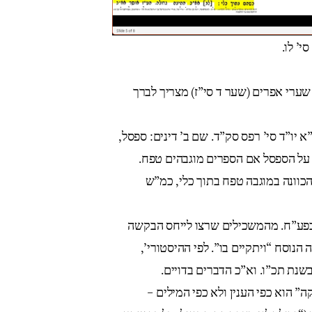
סי’ לו
שערי אפרים (שער ד סי”ז) מצריך לברך
יו”ד סי’ רפס סק”ד. שם ב’ דינים: ספסל
 על הספסל אם הספרים מוגבהים טפח
“הכוונה במוגבה טפח בתוך כלי, כמ”ש
 בפע”ח. מהמשכילים שרצו לייחס הבקשה
“ הנוסח “ויתקיים בו”. לפי ההיסטורי
בשנת תכ”ו. וא”כ הדברים בדויים
צקה” הוא כפי הענין ולא כפי המילים