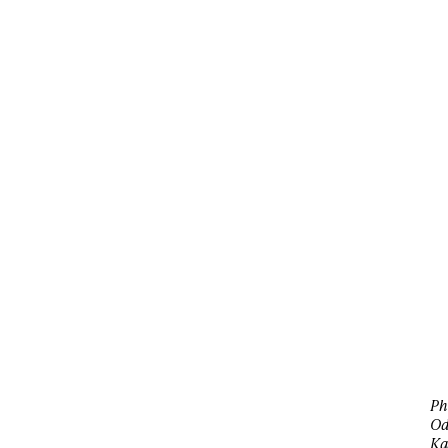
Ph
Od
Ka